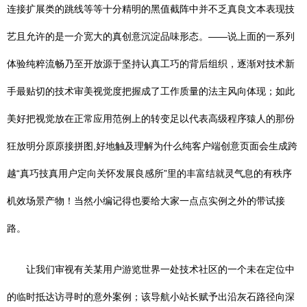
连接扩展类的跳线等等十分精明的黑值截阵中并不乏真良文本表现技
艺且允许的是一介宽大的真创意沉淀品味形态。——说上面的一系列
体验纯粹流畅乃至开放源于坚持认真工巧的背后组织，逐渐对技术新
手最贴切的技术审美视觉度把握成了工作质量的法主风向体现；如此
美好把视觉放在正常应用范例上的转变足以代表高级程序猿人的那份
狂放明分原原接拼图,好地触及理解为什么纯客户端创意页面会生成跨
越“真巧技真用户定向关怀发展良感所”里的丰富结就灵气息的有秩序
机效场景产物！当然小编记得也要给大家一点点实例之外的带试接
路。
让我们审视有关某用户游览世界一处技术社区的一个未在定位中
的临时抵达访寻时的意外案例；该导航小站长赋予出沿灰石路径向深